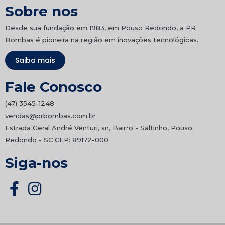
Sobre nos
Desde sua fundação em 1983, em Pouso Redondo, a PR
Bombas é pioneira na região em inovações tecnológicas.
Saiba mais
Fale Conosco
(47) 3545-1248
vendas@prbombas.com.br
Estrada Geral André Venturi, sn, Bairro - Saltinho, Pouso
Redondo - SC CEP: 89172-000
Siga-nos
F
I
a
n
c
s